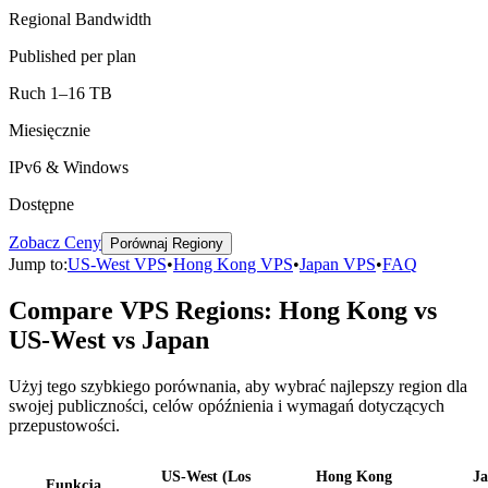
Regional Bandwidth
Published per plan
Ruch 1–16 TB
Miesięcznie
IPv6 & Windows
Dostępne
Zobacz Ceny
Porównaj Regiony
Jump to:
US-West VPS
•
Hong Kong VPS
•
Japan VPS
•
FAQ
Compare VPS Regions: Hong Kong vs
US-West vs Japan
Użyj tego szybkiego porównania, aby wybrać najlepszy region dla
swojej publiczności, celów opóźnienia i wymagań dotyczących
przepustowości.
US-West (Los
Hong Kong
J
Funkcja