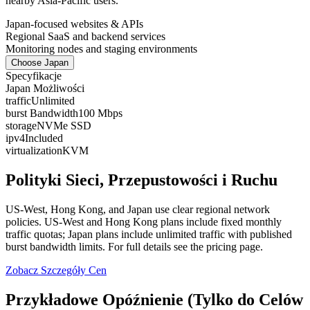
nearby Asia-Pacific users.
Japan-focused websites & APIs
Regional SaaS and backend services
Monitoring nodes and staging environments
Choose Japan
Specyfikacje
Japan Możliwości
traffic
Unlimited
burst Bandwidth
100 Mbps
storage
NVMe SSD
ipv4
Included
virtualization
KVM
Polityki Sieci, Przepustowości i Ruchu
US-West, Hong Kong, and Japan use clear regional network
policies. US-West and Hong Kong plans include fixed monthly
traffic quotas; Japan plans include unlimited traffic with published
burst bandwidth limits. For full details see the pricing page.
Zobacz Szczegóły Cen
Przykładowe Opóźnienie (Tylko do Celów