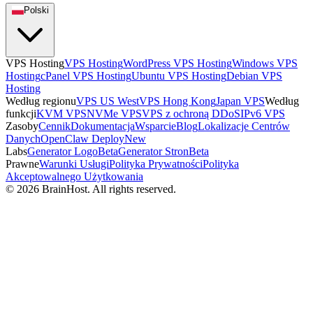
Polski
VPS Hosting
VPS Hosting
WordPress VPS Hosting
Windows VPS
Hosting
cPanel VPS Hosting
Ubuntu VPS Hosting
Debian VPS
Hosting
Według regionu
VPS US West
VPS Hong Kong
Japan VPS
Według
funkcji
KVM VPS
NVMe VPS
VPS z ochroną DDoS
IPv6 VPS
Zasoby
Cennik
Dokumentacja
Wsparcie
Blog
Lokalizacje Centrów
Danych
OpenClaw Deploy
New
Labs
Generator Logo
Beta
Generator Stron
Beta
Prawne
Warunki Usługi
Polityka Prywatności
Polityka
Akceptowalnego Użytkowania
© 2026 BrainHost. All rights reserved.