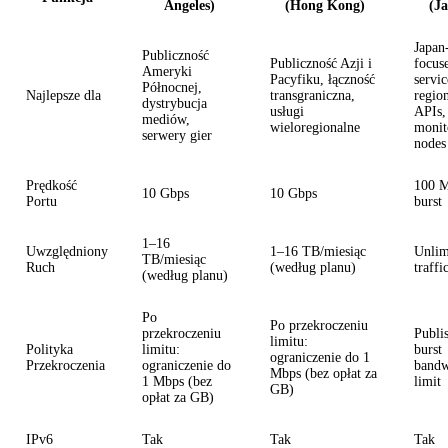
Angeles)
(Hong Kong)
(J
Japan
Publiczność
Publiczność Azji i
focus
Ameryki
Pacyfiku, łączność
servic
Północnej,
Najlepsze dla
transgraniczna,
regio
dystrybucja
usługi
APIs,
mediów,
wieloregionalne
monit
serwery gier
nodes
Prędkość
100 
10 Gbps
10 Gbps
Portu
burst
1–16
Uwzględniony
1–16 TB/miesiąc
Unlim
TB/miesiąc
Ruch
(według planu)
traffi
(według planu)
Po
Po przekroczeniu
przekroczeniu
Publi
limitu:
Polityka
limitu:
burst
ograniczenie do 1
Przekroczenia
ograniczenie do
bandw
Mbps (bez opłat za
1 Mbps (bez
limit
GB)
opłat za GB)
IPv6
Tak
Tak
Tak