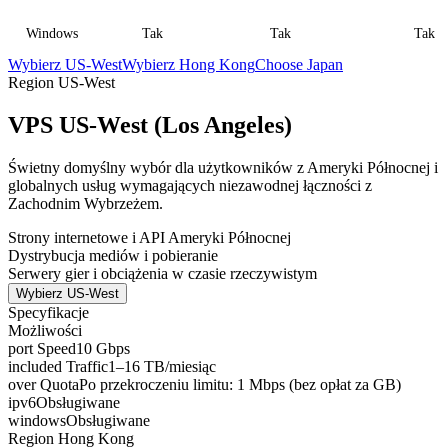
Windows
Tak
Tak
Tak
Wybierz US-West
Wybierz Hong Kong
Choose Japan
Region US-West
VPS US-West (Los Angeles)
Świetny domyślny wybór dla użytkowników z Ameryki Północnej i
globalnych usług wymagających niezawodnej łączności z
Zachodnim Wybrzeżem.
Strony internetowe i API Ameryki Północnej
Dystrybucja mediów i pobieranie
Serwery gier i obciążenia w czasie rzeczywistym
Wybierz US-West
Specyfikacje
Możliwości
port Speed
10 Gbps
included Traffic
1–16 TB/miesiąc
over Quota
Po przekroczeniu limitu: 1 Mbps (bez opłat za GB)
ipv6
Obsługiwane
windows
Obsługiwane
Region Hong Kong