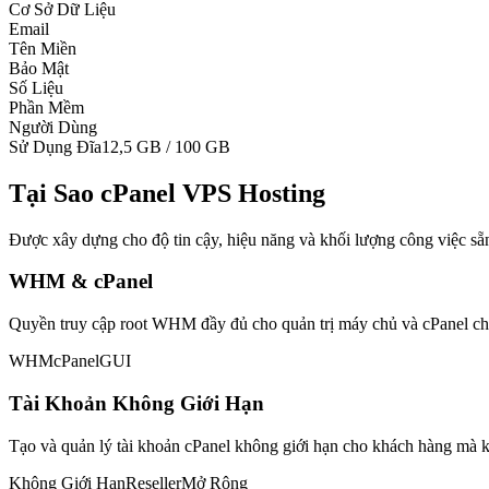
Cơ Sở Dữ Liệu
Email
Tên Miền
Bảo Mật
Số Liệu
Phần Mềm
Người Dùng
Sử Dụng Đĩa
12,5 GB / 100 GB
Tại Sao cPanel VPS Hosting
Được xây dựng cho độ tin cậy, hiệu năng và khối lượng công việc sẵ
WHM & cPanel
Quyền truy cập root WHM đầy đủ cho quản trị máy chủ và cPanel cho 
WHM
cPanel
GUI
Tài Khoản Không Giới Hạn
Tạo và quản lý tài khoản cPanel không giới hạn cho khách hàng mà k
Không Giới Hạn
Reseller
Mở Rộng