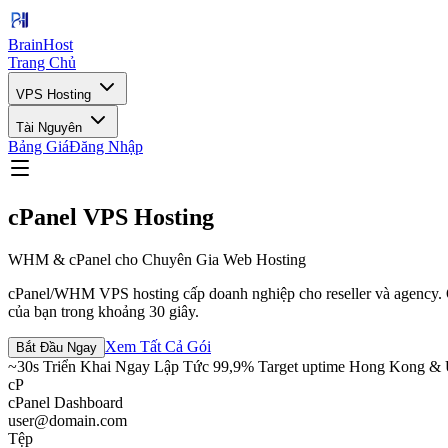
BrainHost
Trang Chủ
VPS Hosting
Tài Nguyên
Bảng Giá
Đăng Nhập
cPanel VPS Hosting
WHM & cPanel cho Chuyên Gia Web Hosting
cPanel/WHM VPS hosting cấp doanh nghiệp cho reseller và agency. 
của bạn trong khoảng 30 giây.
Xem Tất Cả Gói
Bắt Đầu Ngay
~30s Triển Khai Ngay Lập Tức
99,9% Target uptime
Hong Kong & 
cP
cPanel Dashboard
user@domain.com
Tệp