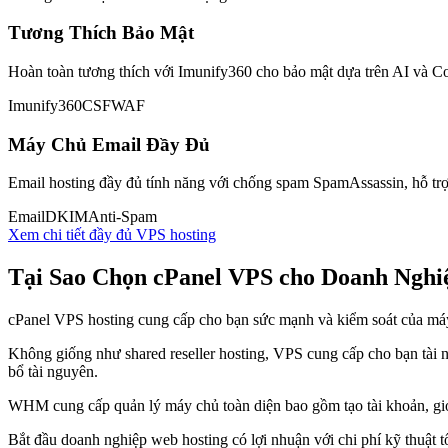
Tương Thích Bảo Mật
Hoàn toàn tương thích với Imunify360 cho bảo mật dựa trên AI và C
Imunify360
CSF
WAF
Máy Chủ Email Đầy Đủ
Email hosting đầy đủ tính năng với chống spam SpamAssassin, hỗ t
Email
DKIM
Anti-Spam
Xem chi tiết đầy đủ VPS hosting
Tại Sao Chọn cPanel VPS cho Doanh Nghi
cPanel VPS hosting cung cấp cho bạn sức mạnh và kiểm soát của máy
Không giống như shared reseller hosting, VPS cung cấp cho bạn tài
bổ tài nguyên.
WHM cung cấp quản lý máy chủ toàn diện bao gồm tạo tài khoản, giới 
Bắt đầu doanh nghiệp web hosting có lợi nhuận với chi phí kỹ thuật tố