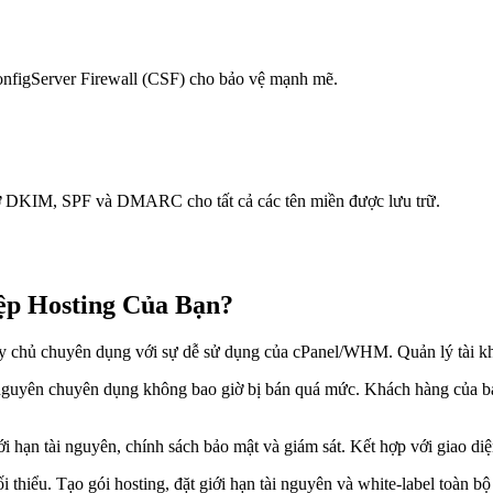
onfigServer Firewall (CSF) cho bảo vệ mạnh mẽ.
rợ DKIM, SPF và DMARC cho tất cả các tên miền được lưu trữ.
ệp Hosting Của Bạn?
 chủ chuyên dụng với sự dễ sử dụng của cPanel/WHM. Quản lý tài kho
 nguyên chuyên dụng không bao giờ bị bán quá mức. Khách hàng của b
hạn tài nguyên, chính sách bảo mật và giám sát. Kết hợp với giao diệ
i thiểu. Tạo gói hosting, đặt giới hạn tài nguyên và white-label toàn b