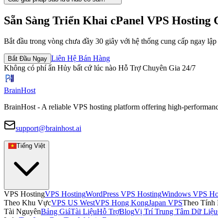
Sẵn Sàng Triển Khai cPanel VPS Hosting
Bắt đầu trong vòng chưa đầy 30 giây với hệ thống cung cấp ngay lập 
Liên Hệ Bán Hàng
Bắt Đầu Ngay
Không có phí ẩn
Hủy bất cứ lúc nào
Hỗ Trợ Chuyên Gia 24/7
BrainHost
BrainHost - A reliable VPS hosting platform offering high-performanc
support@brainhost.ai
Tiếng Việt
VPS Hosting
VPS Hosting
WordPress VPS Hosting
Windows VPS Ho
Theo Khu Vực
VPS US West
VPS Hong Kong
Japan VPS
Theo Tính
Tài Nguyên
Bảng Giá
Tài Liệu
Hỗ Trợ
Blog
Vị Trí Trung Tâm Dữ Liệu