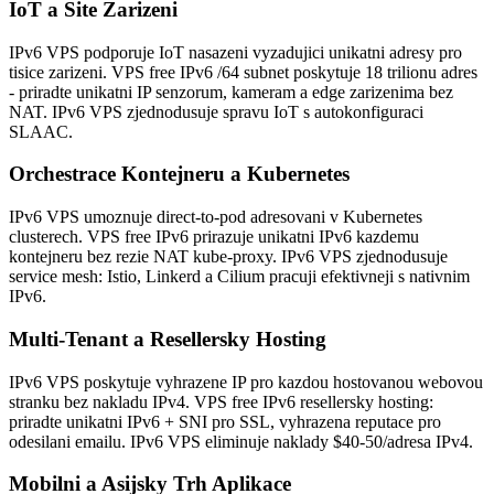
IoT a Site Zarizeni
IPv6 VPS podporuje IoT nasazeni vyzadujici unikatni adresy pro
tisice zarizeni. VPS free IPv6 /64 subnet poskytuje 18 trilionu adres
- priradte unikatni IP senzorum, kameram a edge zarizenima bez
NAT. IPv6 VPS zjednodusuje spravu IoT s autokonfiguraci
SLAAC.
Orchestrace Kontejneru a Kubernetes
IPv6 VPS umoznuje direct-to-pod adresovani v Kubernetes
clusterech. VPS free IPv6 prirazuje unikatni IPv6 kazdemu
kontejneru bez rezie NAT kube-proxy. IPv6 VPS zjednodusuje
service mesh: Istio, Linkerd a Cilium pracuji efektivneji s nativnim
IPv6.
Multi-Tenant a Resellersky Hosting
IPv6 VPS poskytuje vyhrazene IP pro kazdou hostovanou webovou
stranku bez nakladu IPv4. VPS free IPv6 resellersky hosting:
priradte unikatni IPv6 + SNI pro SSL, vyhrazena reputace pro
odesilani emailu. IPv6 VPS eliminuje naklady $40-50/adresa IPv4.
Mobilni a Asijsky Trh Aplikace