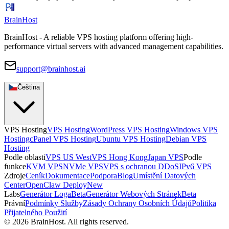
BrainHost
BrainHost - A reliable VPS hosting platform offering high-
performance virtual servers with advanced management capabilities.
support@brainhost.ai
Čeština
VPS Hosting
VPS Hosting
WordPress VPS Hosting
Windows VPS
Hosting
cPanel VPS Hosting
Ubuntu VPS Hosting
Debian VPS
Hosting
Podle oblasti
VPS US West
VPS Hong Kong
Japan VPS
Podle
funkce
KVM VPS
NVMe VPS
VPS s ochranou DDoS
IPv6 VPS
Zdroje
Ceník
Dokumentace
Podpora
Blog
Umístění Datových
Center
OpenClaw Deploy
New
Labs
Generátor Loga
Beta
Generátor Webových Stránek
Beta
Právní
Podmínky Služby
Zásady Ochrany Osobních Údajů
Politika
Přijatelného Použití
© 2026 BrainHost. All rights reserved.