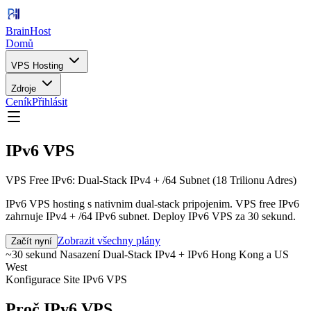
BrainHost
Domů
VPS Hosting
Zdroje
Ceník
Přihlásit
IPv6 VPS
VPS Free IPv6: Dual-Stack IPv4 + /64 Subnet (18 Trilionu Adres)
IPv6 VPS hosting s nativnim dual-stack pripojenim. VPS free IPv6
zahrnuje IPv4 + /64 IPv6 subnet. Deploy IPv6 VPS za 30 sekund.
Zobrazit všechny plány
Začít nyní
~30 sekund Nasazení
Dual-Stack IPv4 + IPv6
Hong Kong a US
West
Konfigurace Site IPv6 VPS
Proč IPv6 VPS