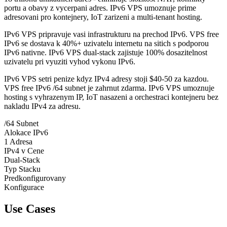
portu a obavy z vycerpani adres. IPv6 VPS umoznuje prime
adresovani pro kontejnery, IoT zarizeni a multi-tenant hosting.
IPv6 VPS pripravuje vasi infrastrukturu na prechod IPv6. VPS free
IPv6 se dostava k 40%+ uzivatelu internetu na sitich s podporou
IPv6 nativne. IPv6 VPS dual-stack zajistuje 100% dosazitelnost
uzivatelu pri vyuziti vyhod vykonu IPv6.
IPv6 VPS setri penize kdyz IPv4 adresy stoji $40-50 za kazdou.
VPS free IPv6 /64 subnet je zahrnut zdarma. IPv6 VPS umoznuje
hosting s vyhrazenym IP, IoT nasazeni a orchestraci kontejneru bez
nakladu IPv4 za adresu.
/64 Subnet
Alokace IPv6
1 Adresa
IPv4 v Cene
Dual-Stack
Typ Stacku
Predkonfigurovany
Konfigurace
Use Cases