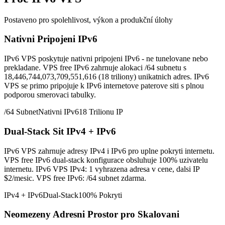
Postaveno pro spolehlivost, výkon a produkční úlohy
Nativni Pripojeni IPv6
IPv6 VPS poskytuje nativni pripojeni IPv6 - ne tunelovane nebo
prekladane. VPS free IPv6 zahrnuje alokaci /64 subnetu s
18,446,744,073,709,551,616 (18 triliony) unikatnich adres. IPv6
VPS se primo pripojuje k IPv6 internetove paterove siti s plnou
podporou smerovaci tabulky.
/64 Subnet
Nativni IPv6
18 Trilionu IP
Dual-Stack Sit IPv4 + IPv6
IPv6 VPS zahrnuje adresy IPv4 i IPv6 pro uplne pokryti internetu.
VPS free IPv6 dual-stack konfigurace obsluhuje 100% uzivatelu
internetu. IPv6 VPS IPv4: 1 vyhrazena adresa v cene, dalsi IP
$2/mesic. VPS free IPv6: /64 subnet zdarma.
IPv4 + IPv6
Dual-Stack
100% Pokryti
Neomezeny Adresni Prostor pro Skalovani