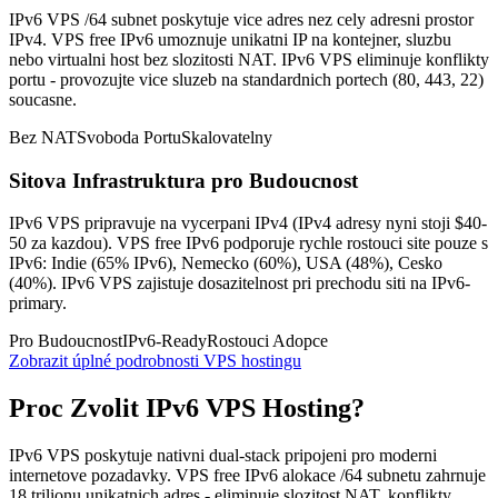
IPv6 VPS /64 subnet poskytuje vice adres nez cely adresni prostor
IPv4. VPS free IPv6 umoznuje unikatni IP na kontejner, sluzbu
nebo virtualni host bez slozitosti NAT. IPv6 VPS eliminuje konflikty
portu - provozujte vice sluzeb na standardnich portech (80, 443, 22)
soucasne.
Bez NAT
Svoboda Portu
Skalovatelny
Sitova Infrastruktura pro Budoucnost
IPv6 VPS pripravuje na vycerpani IPv4 (IPv4 adresy nyni stoji $40-
50 za kazdou). VPS free IPv6 podporuje rychle rostouci site pouze s
IPv6: Indie (65% IPv6), Nemecko (60%), USA (48%), Cesko
(40%). IPv6 VPS zajistuje dosazitelnost pri prechodu siti na IPv6-
primary.
Pro Budoucnost
IPv6-Ready
Rostouci Adopce
Zobrazit úplné podrobnosti VPS hostingu
Proc Zvolit IPv6 VPS Hosting?
IPv6 VPS poskytuje nativni dual-stack pripojeni pro moderni
internetove pozadavky. VPS free IPv6 alokace /64 subnetu zahrnuje
18 trilionu unikatnich adres - eliminuje slozitost NAT, konflikty