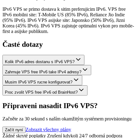
IPv6 VPS se primo dostava k sitim preferujicim IPv6. VPS free
IPv6 mobilni site: T-Mobile US (85% IPv6), Reliance Jio Indie
(95% IPv6). IPv6 VPS asijske site: Japonsko (50% IPv6), Jizni
Korea (45% IPv6). IPv6 VPS zajistuje optimalni vykon pro mobile-
first a asijske publikum.
Časté dotazy
Kolik IPv6 adres dostanu s IPv6 VPS?
Zahrnuje VPS free IPv6 take IPv4 adresy?
Musim IPv6 VPS rucne konfigurovat?
Proc zvolit VPS free IPv6 od BrainHost?
Připraveni nasadit IPv6 VPS?
Začněte za 30 sekund s naším okamžitým systémem provisioningu
Zobrazit všechny plány
Začít nyní
Žádné skryté poplatky
Zrušení kdykoli
24/7 odborná podpora