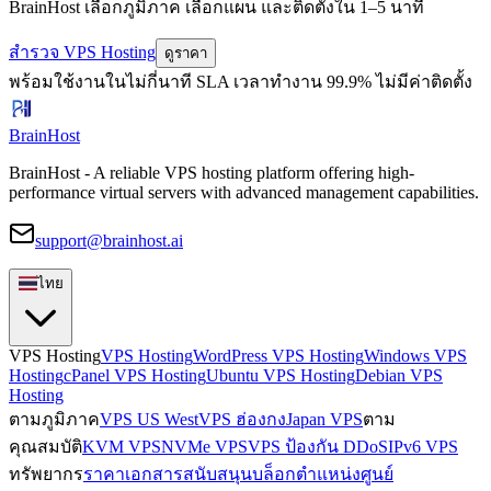
BrainHost เลือกภูมิภาค เลือกแผน และติดตั้งใน 1–5 นาที
สำรวจ VPS Hosting
ดูราคา
พร้อมใช้งานในไม่กี่นาที
SLA เวลาทำงาน 99.9%
ไม่มีค่าติดตั้ง
BrainHost
BrainHost - A reliable VPS hosting platform offering high-
performance virtual servers with advanced management capabilities.
support@brainhost.ai
ไทย
VPS Hosting
VPS Hosting
WordPress VPS Hosting
Windows VPS
Hosting
cPanel VPS Hosting
Ubuntu VPS Hosting
Debian VPS
Hosting
ตามภูมิภาค
VPS US West
VPS ฮ่องกง
Japan VPS
ตาม
คุณสมบัติ
KVM VPS
NVMe VPS
VPS ป้องกัน DDoS
IPv6 VPS
ทรัพยากร
ราคา
เอกสาร
สนับสนุน
บล็อก
ตำแหน่งศูนย์