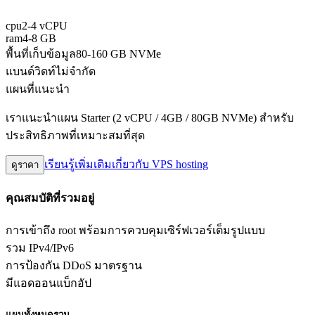
cpu
2-4 vCPU
ram
4-8 GB
พื้นที่เก็บข้อมูล
80-160 GB NVMe
แบนด์วิดท์
ไม่จำกัด
แผนที่แนะนำ
เราแนะนำแผน Starter (2 vCPU / 4GB / 80GB NVMe) สำหรับ
ประสิทธิภาพที่เหมาะสมที่สุด
เรียนรู้เพิ่มเติมเกี่ยวกับ VPS hosting
ดูราคา
คุณสมบัติที่รวมอยู่
การเข้าถึง root พร้อมการควบคุมเซิร์ฟเวอร์เต็มรูปแบบ
รวม IPv4/IPv6
การป้องกัน DDoS มาตรฐาน
มีแอดออนแบ็กอัป
แผนทั้งหมดรวม