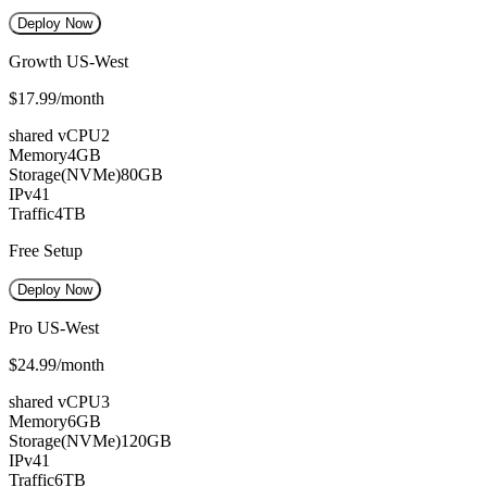
Deploy Now
Growth US-West
$17.99
/month
shared vCPU
2
Memory
4GB
Storage(NVMe)
80GB
IPv4
1
Traffic
4TB
Free Setup
Deploy Now
Pro US-West
$24.99
/month
shared vCPU
3
Memory
6GB
Storage(NVMe)
120GB
IPv4
1
Traffic
6TB