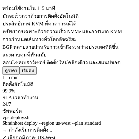
พร้อมใช้งานใน 1–5 นาที
มักจะเร็วกว่าด้วยการติดตั้งอัตโนมัติ
ประสิทธิภาพ KVM ที่คาดการณ์ได้
ทรัพยากรเฉพาะด้วยความเร็ว NVMe และการแยก KVM
การกำหนดเส้นทางทั่วโลกอัจฉริยะ
BGP หลายสายสำหรับการเข้าถึงระหว่างประเทศที่ดีขึ้น
แผงควบคุมที่ทันสมัย
คอนโซลเบราว์เซอร์ ติดตั้งใหม่คลิกเดียว และสแนปชอต
ดูราคา
เริ่มต้น
1–5 min
ติดตั้งอัตโนมัติ
99.9%
SLA เวลาทำงาน
24/7
ซัพพอร์ต
vps-deploy.sh
$
brainhost deploy --region us-west --plan standard
→ กำลังเริ่มการติดตั้ง...
✓ เลือกภูมิภาค: US-West