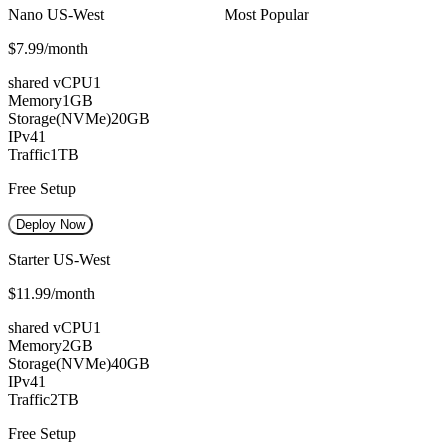
Nano US-West
Most Popular
$7.99
/month
shared vCPU
1
Memory
1GB
Storage(NVMe)
20GB
IPv4
1
Traffic
1TB
Free Setup
Deploy Now
Starter US-West
$11.99
/month
shared vCPU
1
Memory
2GB
Storage(NVMe)
40GB
IPv4
1
Traffic
2TB
Free Setup