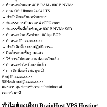
✓ กำหนดค่าแผน: 4GB RAM / 80GB NVMe
✓ ภาพ OS: Ubuntu 24.04 LTS
→ กำลังจัดเตรียมทรัพยากร...
✓ จัดสรรการคำนวณ: 4 vCPU cores
✓ จัดสรรพื้นที่เก็บข้อมูล: 80GB NVMe SSD
✓ กำหนดค่าเครือข่าย: 10Gbps BGP
✓ กำหนด IP: xx.xx.xx.xx
→ กำลังติดตั้งระบบปฏิบัติการ...
✓ ติดตั้งระบบพื้นฐานแล้ว
✓ ใช้การอัปเดตความปลอดภัยแล้ว
✓ กำหนดค่าไฟร์วอลล์แล้ว
✓ การติดตั้งเสร็จสมบูรณ์!
ที่อยู่ IP:
xx.xx.xx.xx
SSH:
ssh root@xx.xx.xx.xx
แผงควบคุม:
https://account.brainhost.ai
เวลา:
3 นาที
ทำไมต้องเลือก BrainHost VPS Hosting